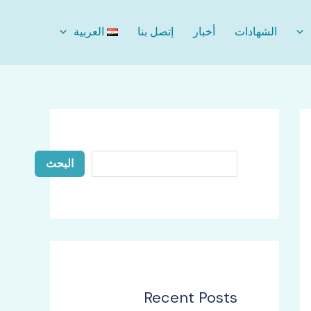
ا
الشهادات
أخبار
إتصل بنا
العربية
ل
ب
ح
ث
البحث
Recent Posts