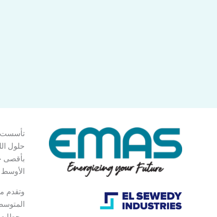
حلول الل
بأقصى حد
الأوسط و
وتقدم من
المتوسط 