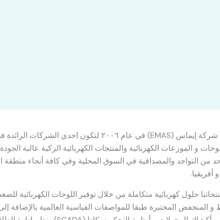
تأسست شركة إيماس (EMAS) في عام ٢٠٠٦ لتكون احدي الشركات الر
وحات و الموزعات الكهربائية والمنتجات الكهربائية الزكية عالية الجودة،
 من التواجد والمصداقية في السوق المحلية وفي كافة أنحاء منطقة 
 أفريقيا.
تجاتنا حلول كهربائية متكاملة من خلال توفير اللوحات الكهربائية للضغ
و المنخفض المختبرة طبقا للمواصفات القياسية العالمية بالإضافة إلى
محطات و أكشاك المحولات و أنظمة التحكم سكادا (SCADA) ونظم إدارة 