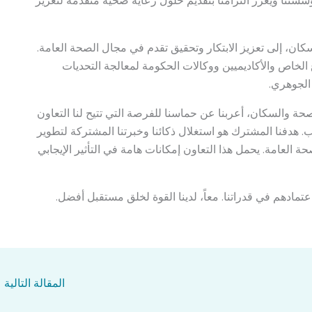
اً كبيراً لمؤسستنا ويعزز التزامنا بتقديم حلول رعاية صحية متقدمة لتعزيز
سكان، إلى تعزيز الابتكار وتحقيق تقدم في مجال الصحة العامة.
لخاص والأكاديميين ووكالات الحكومة لمعالجة التحديات
الجوهري.
صحة والسكان، أعربنا عن حماسنا للفرصة التي تتيح لنا التعاون
. هدفنا المشترك هو استغلال ذكائنا وخبرتنا المشتركة لتطوير
العامة. يحمل هذا التعاون إمكانات هامة في التأثير الإيجابي
مادهم في قدراتنا. معاً، لدينا القوة لخلق مستقبل أفضل.
المقالة التالية
←