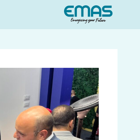
خطي
لى
لمحتوى