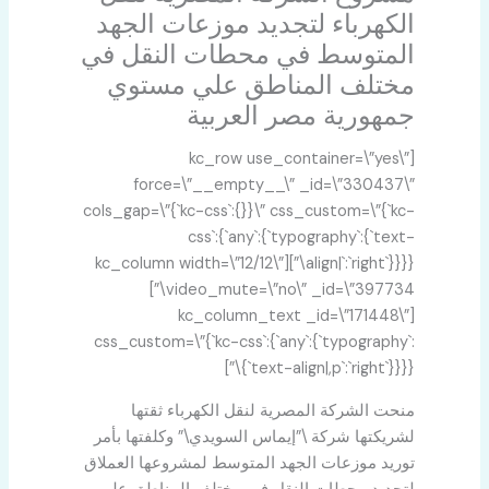
الكهرباء لتجديد موزعات الجهد
المتوسط في محطات النقل في
مختلف المناطق علي مستوي
جمهورية مصر العربية
[kc_row use_container=\”yes\”
force=\”__empty__\” _id=\”330437\”
cols_gap=\”{`kc-css`:{}}\” css_custom=\”{`kc-
css`:{`any`:{`typography`:{`text-
align|`:`right`}}}}\”][kc_column width=\”12/12\”
video_mute=\”no\” _id=\”397734\”]
[kc_column_text _id=\”171448\”
css_custom=\”{`kc-css`:{`any`:{`typography`:
{`text-align|,p`:`right`}}}}\”]
منحت الشركة المصرية لنقل الكهرباء ثقتها
لشريكتها شركة
\”
إيماس السويدي
\”
وكلفتها بأمر
توريد موزعات الجهد المتوسط لمشروعها العملاق