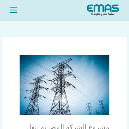
خطي
ا
لى
ل
لمحتوى
ب
ح
ث
مشروع الشركة المصرية لنقل